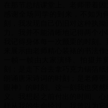
在那节总结课堂上。老师带着因
感谢全场同学的到来，不知为
刻，我发现自己仍旧对这种执拗
力。我并不能清晰地记得两个小
我记得身体每一次颤栗的时刻。
来展示由老师精心装裱的书法作
一帧一帧由大家演绎、拍摄并
刻；是走下台去拿巧克力锡箔纸
朗诵唐宋诗词的时刻；是老师带
眼神》的时刻。这一刻我也突然
义。我想起之前付出的时间、心
样从我的生命经过，我曾以为它