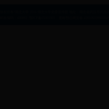
版权所有?湖北大学 2016 湖北大学党委宣传部 地址：湖北省武汉市武昌区
邮政编码：430062 鄂ICP备05003305 图标鄂公网安备 42010602000204