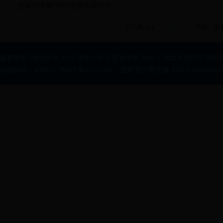
“盒饭毕业餐”的示范效应最可贵
共71条 1/4
首页
上页
下页
尾
版权所有?湖北大学 2016 湖北大学党委宣传部 地址：湖北省武汉市武昌区
邮政编码：430062 鄂ICP备05003305 图标鄂公网安备 42010602000204