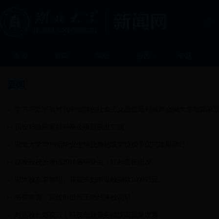
首页
要闻
综合
校园
专题
要闻
学习习近平新时代中国特色社会主义思想系列研讨会湖大专场暨第
我校15项国家社科基金项目获批立项
湖北大学2018届毕业生毕业典礼暨学位授予仪式隆重举行
赵凌云校长寄语2018届毕业生：扛起责任出发
湖大校友李黎明、崔霞夫妇向母校捐款1000万元
省委常委、宣传部部长王艳玲来校调研
对话校长赵凌云：科技创新服务武汉高质量发展