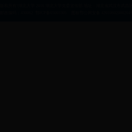
版权所有?湖北大学 2016 湖北大学党委宣传部 地址：湖北省武汉市武昌区
邮政编码：430062 鄂ICP备05003305 图标鄂公网安备 42010602000204