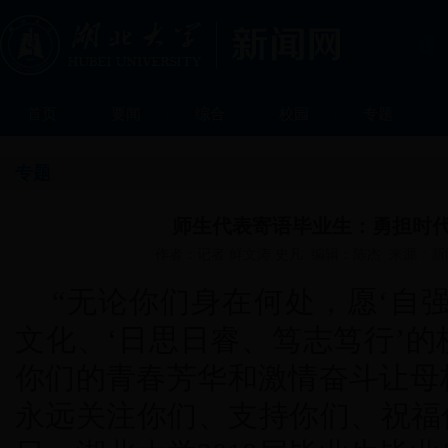
首页
要闻
综合
校园
专题
专题
师生代表寄语毕业生：勇担时代
作者：记者 鲜文涛 史凡 编辑：陈杰 来源：新闻中
“无论你们身在何处，愿‘自
文化、‘日思日睿、笃志笃行’
你们的青春芳华和激情奋斗让母
永远关注你们、支持你们、祝福你