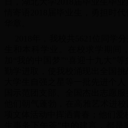
日，湖北大学2018届毕业生毕
情寄语2018届毕业生，勇担时
华章。
2018年，我校共5621位同
生和本科学业。在校求学期间
加“我的中国梦”“喜迎十九大”
勤学进取，使我校涌现出全国挑
大学生自强之星等一批先进个人
国示范团支部、全国杰出志愿服
他们朝气蓬勃，在高雅艺术进校
项文体活动中挥洒青春；他们爱校
生事务下午茶”中的建言，都是