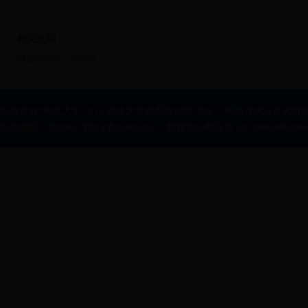
相关文章：
读取内容中,请等待...
版权所有?湖北大学 2016 湖北大学党委宣传部 地址：湖北省武汉市武昌区
邮政编码：430062 鄂ICP备05003305 图标鄂公网安备 42010602000204