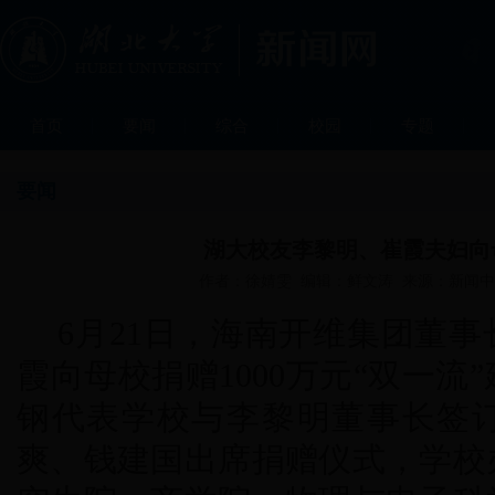
首页
要闻
综合
校园
专题
要闻
湖大校友李黎明、崔霞夫妇向母
作者：徐婧雯 编辑：鲜文涛 来源：新闻中心 发
6月21日，海南开维集团董
霞向母校捐赠1000万元“双一
钢代表学校与李黎明董事长签
爽、钱建国出席捐赠仪式，学校