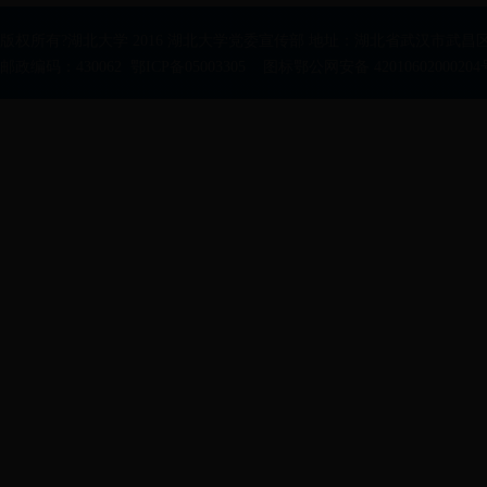
版权所有?湖北大学 2016 湖北大学党委宣传部 地址：湖北省武汉市武昌区
邮政编码：430062 鄂ICP备05003305 图标鄂公网安备 42010602000204